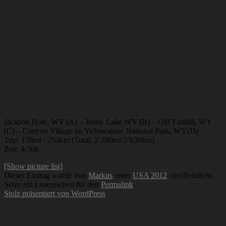
Jackson Hole, WY (A) – Jenny Lake,WY (B) – Old Faithfil, WY
(C) – Canyon Village im Yellowstone National Park, WY(D)
Trip: 158mi / 254km (Total: 2’260mi/3’636km)
Zeit: 4:30h
[Show picture list]
Dieser Eintrag wurde von
Markus
unter
USA 2012
veröffentlicht.
Setze ein Lesezeichen für den
Permalink
.
Stolz präsentiert von WordPress