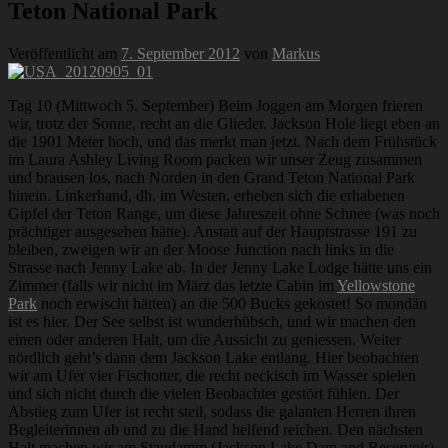
Teton National Park
Veröffentlicht am
7. September 2012
von
Markus
Tag 10 (Mittwoch 5. September) Beim Joggen am Morgen frieren
wir, trotz der Sonne, recht an die Glieder. Jackson Hole liegt eben an
die 1901 Meter hoch, und das merkt man jetzt. Nach dem Frühstück
im Laura Ashley Living Room packen wir unser Zeug zusammen
und brausen los, nach Norden in den Grand Teton National Park
hinein. Linkerhand, dh. im Westen, erheben sich die erhabenen
Gipfel der Teton Range, um diese Jahreszeit ohne Schnee (was noch
prächtiger ausgesehen hätte). Anstatt auf der Hauptstrasse 191 zu
bleiben, zweigen wir an der Moose Junction nach links in die
Strasse nach Jenny Lake ab. In der Jenny Lake Lodge hätte uns ein
Zimmer (falls wir nicht im März das letzte Cabin im
Yellowstone
Park
noch erwischt hätten) an die 500 Bucks gekostet! So mondän
ist es hier. Der See selbst ist wunderhübsch, und wir machen den
einen oder anderen Halt, um die Aussicht zu geniessen.
Weiter
nördlich geht’s dann dem Jackson Lake entlang. Hier beobachten
wir am Ufer vier Fischotter, die recht neckisch im Wasser spielen
und sich nicht durch die vielen Beobachter gestört fühlen. Der
Abstieg zum Ufer ist recht steil, sodass die galanten Herren ihren
Begleiterinnen ab und zu die Hand helfend reichen. Den nächsten
Halt machen wir am Staudamm (Jackson Lake Dam and Reservoir),