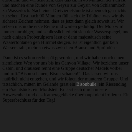
und machen eine Runde von Geysir zur Geysir, von Schlammloch
zu Wasserloch. Nach einer Dreiviertelstunde ist abenoch gar nichts
zu sehen. Erst nach 90 Minuten füllt sich die Tribüne, was wir als
sicheres Zeichen nehmen, dass es jetzt dann gleich soweit ist. Wir
setzen uns in die erste Reihe und warten geduldig. Der Mob wird
immer unruhiger, und schliesslich erhebt sich der Wasserspiegel, und
nach einigen Proberülpsern lässt er dann majestätisch seine
Wasserfontänen gen Himmel steigen. Es ist eigentlich gar kein
Wasserstrahl, mehr so etwas zwischen Brause und Sprühdüse.
Dann ist es schon recht spät geworden, und wir haben noch einen
ziemlichen Weg vor uns bis ins Canyon Village. Wir beziehen unser
Cabin, und draussen rennt eine Gruppe deutscher Mädels vorbei
und ruft:“Bison schauen, Bison schauen!“. Das lassen wir uns
natürlich nicht entgehen, und wir folgen der munteren Gruppe. Und
tatsächlich, mitten im Gelände grast ein
Bisonbulle
, ein Riesending,
ein Prachtstück, ein Mordsteil. Er lässt sich durch unsere
Anwesenheit und das Kamerageklicke überhaupt nicht irritieren. Ein
Superabschluss für den Tag!