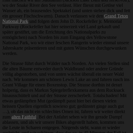
wo der Snake River den See verlässt. Hier fliesst mit Getöse viel
Wasser ab, ein brausendes Spektakel (und unten stehen dick und fett
ein grosser Fischschwarm). Danach verlassen wir den
Grand Teton
National Park
und folgen dem John D. Rockefeller jr. Memorial
Parkway (Rockefeller hat hier seinerzeit viel Land gekauft und
später gestiftet, um die Errichtung des Nationalparks zu
ermöglichen) nach Norden bis zum Eingang des Yellowstone
National Park, wo wir einer feschen Rangerin wieder einmal unsere
Jahreskarte präsentieren und mit guten Wünschen durchgewunken
werden.
Die Strasse führt durch Wälder nach Norden. An vielen Stellen sind
die alten Bäume entweder durch Waldbrand oder andere Gründe
völlig abgestorben, und von unten wächst überall ein neuer Wald
nach. Wir kommen am schönen Lewis Lake an und fahren rasch ins
Grant Village für einen Boxenstop. Die Strasse dorthin ist derart
holperig, dass es Markus Spiegelreflexkamera aus dem Rucksack
hinausschüttelt und auf der Strasse zerscherbelt. Totalschaden! Mit
etwas gedämpften Mut (gedämpft passt hier bei diesen vielen
heissen Quellen eigentlich sowieso gut; gedünstet ginge auch gut
…), ob das nicht ein schlechtes Omen ist, fahren wir weiter direkt
zum
alten Faithful
. Bei der Anfahrt sehen wir ihn gerade Dampf
ablassen, und als wir unsere Bikes abgestellt haben, kommen uns
die Leute in Scharen entgegen. Nirgends steht, wann er wieder
ausbricht, und wir schätzen, dass das ca. in 45 Minuten der Fall ist,