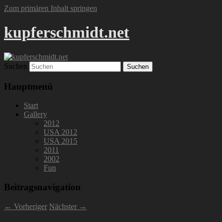
Zum primären Inhalt springen
kupferschmidt.net
Suchen
Hauptmenü
Start
Gallery
2012
USA 2012
USA 2015
2011
2002
Fun
Beitragsnavigation
←
Vorheriger
Nächster
→