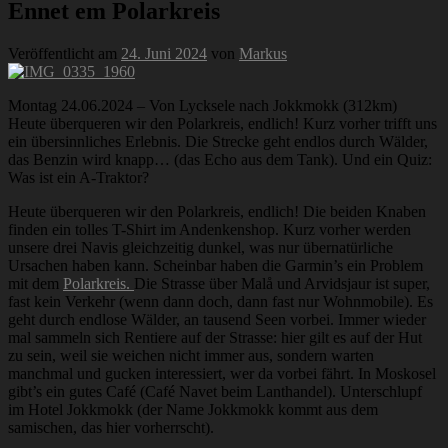
Ennet em Polarkreis
Veröffentlicht am
24. Juni 2024
von
Markus
Montag 24.06.2024 – Von Lycksele nach Jokkmokk (312km)
Heute überqueren wir den Polarkreis, endlich! Kurz vorher trifft uns
ein übersinnliches Erlebnis. Die Strecke geht endlos durch Wälder,
das Benzin wird knapp… (das Echo aus dem Tank). Und ein Quiz:
Was ist ein A-Traktor?
Heute überqueren wir den Polarkreis, endlich! Die beiden Knaben
finden ein tolles T-Shirt im Andenkenshop. Kurz vorher werden
unsere drei Navis gleichzeitig dunkel, was nur übernatürliche
Ursachen haben kann. Scheinbar haben die Garmin’s ein Problem
mit dem
Polarkreis.
Die Strasse über Malå und Arvidsjaur ist super,
fast kein Verkehr (wenn dann doch, dann fast nur Wohnmobile). Es
geht durch endlose Wälder, an tausend Seen vorbei. Immer wieder
mal sammeln sich Rentiere auf der Strasse: hier gilt es auf der Hut
zu sein, weil sie weichen nicht immer aus, sondern warten
manchmal und gucken interessiert, wer da vorbei fährt. In Moskosel
gibt’s ein gutes Café (Café Navet beim Lanthandel). Unterschlupf
im Hotel Jokkmokk (der Name Jokkmokk kommt aus dem
samischen, das hier vorherrscht).