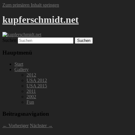
Zum primären Inhalt springen
kupferschmidt.net
Suchen
Hauptmenü
Start
Gallery
2012
USA 2012
USA 2015
2011
2002
Fun
Beitragsnavigation
←
Vorheriger
Nächster
→