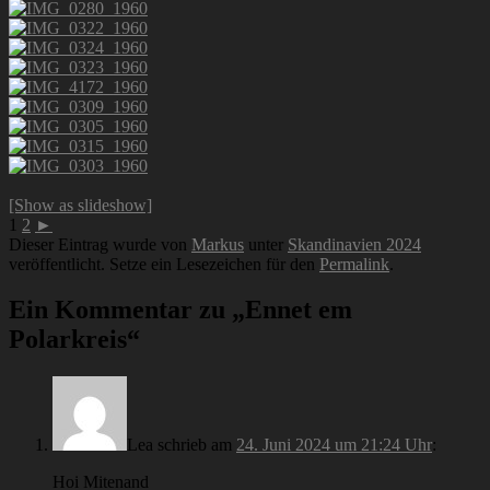
[Show as slideshow]
1
2
►
Dieser Eintrag wurde von
Markus
unter
Skandinavien 2024
veröffentlicht. Setze ein Lesezeichen für den
Permalink
.
Ein Kommentar zu „
Ennet em
Polarkreis
“
Lea
schrieb
am
24. Juni 2024 um 21:24 Uhr
:
Hoi Mitenand