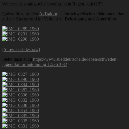
Wetter teils sonnig, teils bewölkt, kein Regen, kalt (13°).
Quizauflösung: Der
A-Traktor
ist ein schwedisches Phänomen, das
auf der Strasse und im Verkehr zu Belustigung und Ärger führt.
[Show as slideshow]
Siehe dazu auch
https://www.sueddeutsche.de/leben/schweden-
jugendkultur-autotuning-1.5367032
.