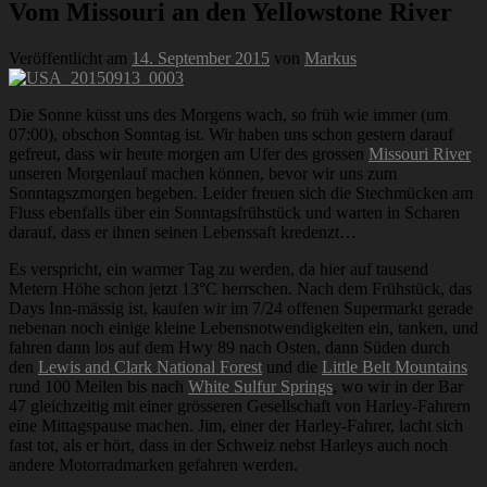
Vom Missouri an den Yellowstone River
Veröffentlicht am
14. September 2015
von
Markus
Die Sonne küsst uns des Morgens wach, so früh wie immer (um
07:00), obschon Sonntag ist. Wir haben uns schon gestern darauf
gefreut, dass wir heute morgen am Ufer des grossen
Missouri River
unseren Morgenlauf machen können, bevor wir uns zum
Sonntagszmorgen begeben. Leider freuen sich die Stechmücken am
Fluss ebenfalls über ein Sonntagsfrühstück und warten in Scharen
darauf, dass er ihnen seinen Lebenssaft kredenzt…
Es verspricht, ein warmer Tag zu werden, da hier auf tausend
Metern Höhe schon jetzt 13°C herrschen. Nach dem Frühstück, das
Days Inn-mässig ist, kaufen wir im 7/24 offenen Supermarkt gerade
nebenan noch einige kleine Lebensnotwendigkeiten ein, tanken, und
fahren dann los auf dem Hwy 89 nach Osten, dann Süden durch
den
Lewis and Clark National Forest
und die
Little Belt Mountains
rund 100 Meilen bis nach
White Sulfur Springs
, wo wir in der Bar
47 gleichzeitig mit einer grösseren Gesellschaft von Harley-Fahrern
eine Mittagspause machen. Jim, einer der Harley-Fahrer, lacht sich
fast tot, als er hört, dass in der Schweiz nebst Harleys auch noch
andere Motorradmarken gefahren werden.