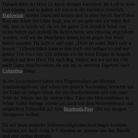
Danach führt der Hwy 12 durch düniges Farmland, die Luft ist heiss
und düppig, und so haben wir schon in der nächsten Ortschaft,
Harlowton
, wieder Durst und kehren dort in einer Sports Bar (Oasis
Bar) ein. Einer der Gäste fragt, wie es uns geht und wir teilen ihm
mit, dass es windy sei, da wir die ganze Zeit ziemlich Wind von
rechts hatten und deshalb die Reifen heute sehr einseitig abgefahren
wurden, weil wir die Maschinen immer leicht gegen den Wind
halten mussten. Da lacht er und sagt: „Thats no wind, that’s only a
breeze.“ Offensichtlich kann es hier noch viel heftiger zu und her
gehen. Um etwa vier Uhr nehmen wir die letzte Etappe in Angriff,
nämlich auf dem Hwy 191 nach Big Timber, wo wir auf die I-90
nach Osten einschwenken, die uns bis zu unserem Tagesziel nach
Columbus
bringt.
In der Zwischenzeit haben sich Regenwolken am Himmel
zusammengebraut, und schon den ganzen Nachmittag herrschte auf
der Fahrt ein böiger Wind, der uns durchschüttelte und von einer
Seite der Strasse auf die andere blies. Einer der Motorradfahrer in
White Sulfur Springs warnte uns noch vor dem Wettereinbruch und
möglichem Schneefall auf dem
Beartooth-Pass
, den wir morgen
überqueren wollen.
Da wir heute keinerlei Sehenswürdigkeiten besichtigen konnten,
kommen wir doch zeitig in Columbus an, gönnen uns den Znacht
und eine zeitige Bettruhe.