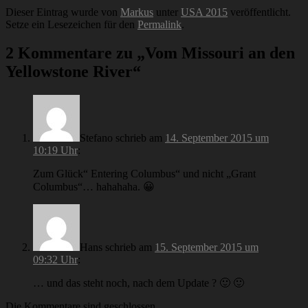
Dieser Eintrag wurde von
Markus
unter
USA 2015
veröffentlicht.
Setze ein Lesezeichen für den
Permalink
.
2 Kommentare zu „
Vom Missouri an den
Yellowstone River
“
Stefano
schrieb
am
14. September 2015 um
10:19 Uhr
:
Zum Glück“ Entering Columbus“ und nicht „Grant
Columbus“… hahahaha. 😀
Hans
schrieb
am
15. September 2015 um
09:32 Uhr
:
… und das steht noch, nach dem Update ? 🙂 🙂
Die Kommentare sind geschlossen.