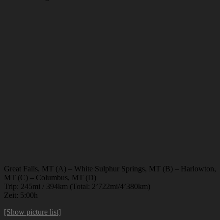
Great Falls, MT (A) – White Sulphur Springs, MT (B) – Harlowton,
MT (C) – Columbus, MT (D)
Trip: 245mi / 394km (Total: 2’722mi/4’380km)
Zeit: 5:00h
[Show picture list]