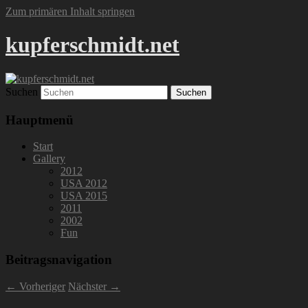
Zum primären Inhalt springen
kupferschmidt.net
Suchen
Hauptmenü
Start
Gallery
2012
USA 2012
USA 2015
2011
2002
Fun
Beitragsnavigation
←
Vorheriger
Nächster
→