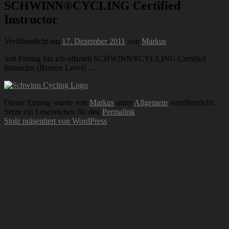
SCHWINN®CYCLING Certified
Instructor
Veröffentlicht am
17. Dezember 2011
von
Markus
Seit Freitag bin ich offiziell SCHWINN®CYCLING Certified
Instructor (Bronze Level) ….
Dieser Eintrag wurde von
Markus
unter
Allgemein
veröffentlicht.
Setze ein Lesezeichen für den
Permalink
.
Stolz präsentiert von WordPress