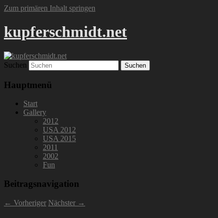
Zum primären Inhalt springen
kupferschmidt.net
Suchen
Hauptmenü
Start
Gallery
2012
USA 2012
USA 2015
2011
2002
Fun
Beitragsnavigation
←
Vorheriger
Nächster
→