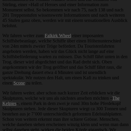
Stirling, einer «Hall of Heroes und einer Information zum
Monument selbst. So bekommen wir nach 75, nach 138 und nach
201 Treppenstufen wissenswerte Informationen und nach weiteren
45 Stufen ganz oben, werden wir mit einem sensationellen Ausblick
belohnt.
Wir fahren weiter zum
Falkirk Wheel
einer imposanten
Schiffshebeanlage, welche Schiffe über einen Höhenunterschied
von 24m mittels zweier Tröge befördert. Da Touristenfahrten
angeboten werden, haben wir das Glück nicht lange auf eine
Schiffsbeförderung warten zu müssen. Das Schiff fährt unten in den
Trog, dieser wird abgedichtet und das Rad dreht sich. Oben
angekommen wir der Trog geöffnet und das Schiff fährt raus, die
ganze Drehung dauert etwa 4 Minuten und ist unendlich
spektakulär. Wir nutzen den Halt, um einen Kafi zu trinken und
einen
Scone
zu teilen.
Wir fahren weiter, aber schon nach kurzer Zeit erblicken wir die
Skulpturen, welche wir uns als nächstes ansehen möchten «
The
Kelpies
», einem Park in dem zwei je rund 30m hohe Pferdekopf
Skulpturen stehen. Jede dieser Skupturen wiegt ca 300 Tonnen und
bestehen aus je 7’000 unterschiedlich geformten Edelstahlplatten.
Schon von weitem erkennt man ihre schiere Grösse. Menschen,
welche daneben stehen erscheinen winzig klein und wenn man dann
selbst daneben steht, wirken die beiden Köpfe gigantisch. Wir