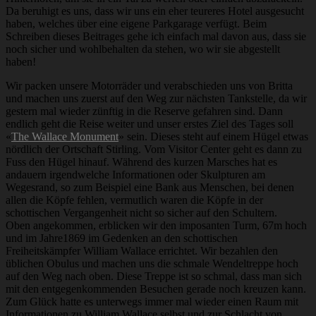
Da beruhigt es uns, dass wir uns ein eher teureres Hotel ausgesucht
haben, welches über eine eigene Parkgarage verfügt. Beim
Schreiben dieses Beitrages gehe ich einfach mal davon aus, dass sie
noch sicher und wohlbehalten da stehen, wo wir sie abgestellt
haben!
Wir packen unsere Motorräder und verabschieden uns von Britta
und machen uns zuerst auf den Weg zur nächsten Tankstelle, da wir
gestern mal wieder zünftig in die Reserve gefahren sind. Dann
endlich geht die Reise weiter und unser erstes Ziel des Tages soll
«
The Wallace Monument
» sein. Dieses steht auf einem Hügel etwas
nördlich der Ortschaft Stirling. Vom Visitor Center geht es dann zu
Fuss den Hügel hinauf. Während des kurzen Marsches hat es
andauern irgendwelche Informationen oder Skulpturen am
Wegesrand, so zum Beispiel eine Bank aus Menschen, bei denen
allen die Köpfe fehlen, vermutlich waren die Köpfe in der
schottischen Vergangenheit nicht so sicher auf den Schultern.
Oben angekommen, erblicken wir den imposanten Turm, 67m hoch
und im Jahre1869 im Gedenken an den schottischen
Freiheitskämpfer William Wallace errichtet. Wir bezahlen den
üblichen Obulus und machen uns die schmale Wendeltreppe hoch
auf den Weg nach oben. Diese Treppe ist so schmal, dass man sich
mit den entgegenkommenden Besuchen gerade noch kreuzen kann.
Zum Glück hatte es unterwegs immer mal wieder einen Raum mit
Informationen zu William Wallace selbst und zur Schlacht von