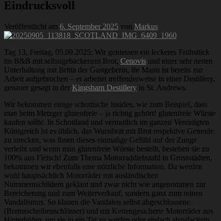
Eindrucksvoll
Veröffentlicht am
6. September 2025
von
Markus
Tag 13, Freitag, 05.09.2025: Wir geniessen ein leckeres Frühstück
im B&B mit selbstgebackenem Brot,
Cenovis
und einer sehr netten
Unterhaltung mit Britta der Gastgeberin, ihr Mann ist bereits zur
Arbeit aufgebrochen – er arbeitet treffenderweise in einer Destillery,
genauer gesagt in der
Kingsbarn Destillery
in St. Andrews.
Wir bekommen einige schottische Insides, wie zum Beispiel, dass
man beim Metzger glutenfreie – ja richtig gehört! glutenfreie Würste
kaufen sollte. In Schottland und vermutlich im ganzen Vereinigten
Königreich ist es üblich, das Wurstbrät mit Brot respektive Getreide
zu strecken, was ihnen dieses einmalige Gefühl auf der Zunge
verleiht und wenn man glutenfreie Würste bestellt, bestehen sie zu
100% aus Fleisch! Zum Thema Motorraddiebstahl in Grossstädten,
bekommen wir ebenfalls eine nützliche Information. Da werden
wohl hauptsächlich Motorräder mit ausländischen
Nummernschildern geklaut und zwar nicht wie angenommen zur
Bereicherung und zum Weiterverkauf, sondern ganz zum reinen
Vandalismus. So klauen die Vandalen selbst abgeschlossene
(Bremsscheibenschlösser) und mit Kettengesicherte Motorräder aus
Hinterhöfen, um sie in ein Tal zu werfen oder einfach abzufackeln.