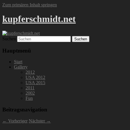
Zum primären Inhalt springen
kupferschmidt.net
Suchen
Hauptmenü
Start
Gallery
2012
USA 2012
USA 2015
2011
2002
Fun
Beitragsnavigation
←
Vorheriger
Nächster
→